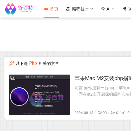
👑 首页
🦁 编程技术
🦅 AI
🎥 
Php
以下是
相关的文章
苹果Mac M2安装php指
2024-08-13
前言 当你拥有一台apple苹
一同在m2上开启保姆级的安装指引
上打开一个cmd窗口，运行如下
2024-08-13
90
0
0