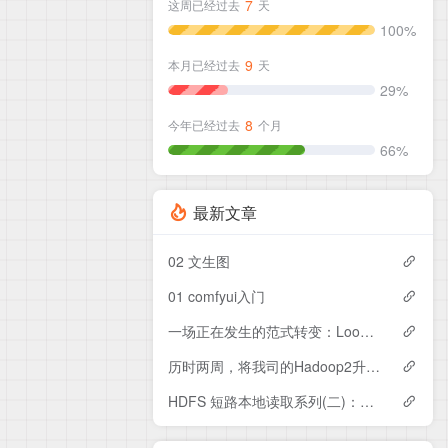
7
这周已经过去
天
100%
9
本月已经过去
天
29%
8
今年已经过去
个月
66%
最新文章
02 文生图
01 comfyui入门
一场正在发生的范式转变：Loop Engineering（循环工程）
历时两周，将我司的Hadoop2升级到Hadoop3，踩了几个大坑
HDFS 短路本地读取系列(二)：你以为的「本地读」和真正的「本地读」—getLegacy vs getBlockReaderLocal 的本质差异