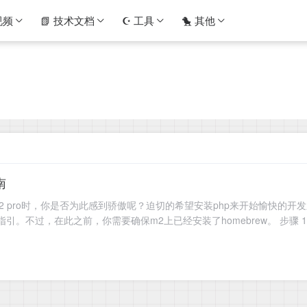
视频
📗 技术文档
☪️ 工具
🐤 其他
南
果m2 pro时，你是否为此感到骄傲呢？迫切的希望安装php来开始愉快的
。不过，在此之前，你需要确保m2上已经安装了homebrew。 步骤 1 更新
命令更新Rose