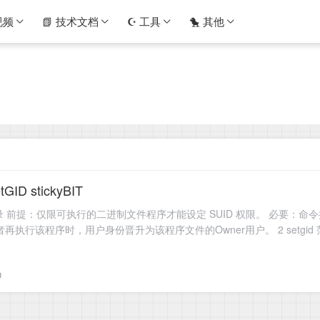
视频
📗 技术文档
☪️ 工具
🐤 其他
GID stickyBIT
件或目录 前提：仅限可执行的二进制文件程序才能设定 SUID 权限。 必要：
再执行该程序时，用户身份晋升为该程序文件的Owner用户。 2 setgi
才能设定SGID
0