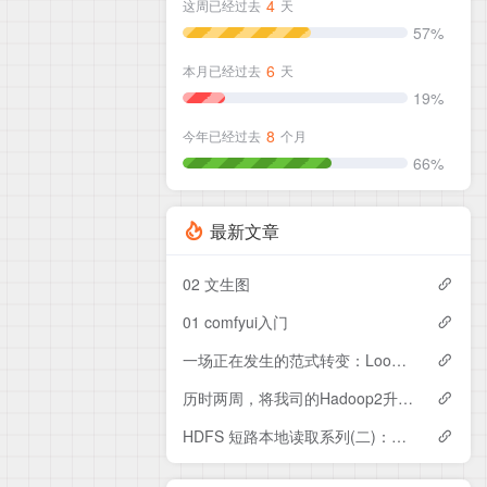
4
这周已经过去
天
57%
6
本月已经过去
天
19%
8
今年已经过去
个月
66%
最新文章
02 文生图
01 comfyui入门
一场正在发生的范式转变：Loop Engineering（循环工程）
历时两周，将我司的Hadoop2升级到Hadoop3，踩了几个大坑
HDFS 短路本地读取系列(二)：你以为的「本地读」和真正的「本地读」—getLegacy vs getBlockReaderLocal 的本质差异