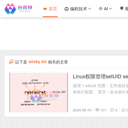
👑 首页
🦁 编程技术
🦅 AI
🎥 
sticky bit
以下是
相关的文章
Linux权限管理setUID set
2024-08-16
原理 1 setuid 范围：文
有执行权限。 晋升：命令执行者
前提：仅限可执行的二进制程序
2024-08-16
101
0