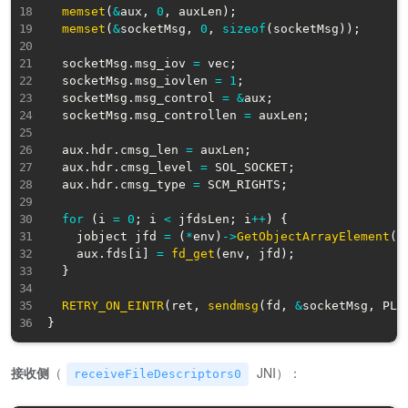
memset
(
&
aux
,
0
,
 auxLen
)
;
memset
(
&
socketMsg
,
0
,
sizeof
(
socketMsg
)
)
;
  socketMsg
.
msg_iov 
=
 vec
;
  socketMsg
.
msg_iovlen 
=
1
;
  socketMsg
.
msg_control 
=
&
aux
;
  socketMsg
.
msg_controllen 
=
 auxLen
;
  aux
.
hdr
.
cmsg_len 
=
 auxLen
;
  aux
.
hdr
.
cmsg_level 
=
 SOL_SOCKET
;
  aux
.
hdr
.
cmsg_type 
=
 SCM_RIGHTS
;
for
(
i 
=
0
;
 i 
<
 jfdsLen
;
 i
++
)
{
    jobject jfd 
=
(
*
env
)
->
GetObjectArrayElement
(
e
    aux
.
fds
[
i
]
=
fd_get
(
env
,
 jfd
)
;
}
RETRY_ON_EINTR
(
ret
,
sendmsg
(
fd
,
&
socketMsg
,
 PLA
}
接收侧
（
JNI）：
receiveFileDescriptors0