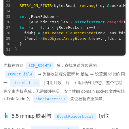
RETRY_ON_EINTR
(
bytesRead
,
recvmsg
(
fd
,
&
socketMs
int
 jRecvFdsLen 
=
(
aux
.
hdr
.
cmsg_len 
-
sizeof
(
struct
cmsghdr
)
)
for
(
i 
=
0
;
 i 
<
 jRecvFdsLen
;
 i
++
)
{
    fdObj 
=
jniCreateFileDescriptor
(
env
,
 aux
.
fds
[
(
*
env
)
->
SetObjectArrayElement
(
env
,
 jfds
,
 i
,
 f
}
}
内核在收到
后：查找发送方传递的
SCM_RIGHTS
→ 为接收进程分配新 fd 槽位 → 设置新 fd 指向同
struct file
一
（引用计数 +1） → 返回给用户态。整个过程
struct file
完全由内核完成，无需额外拷贝，安全性由 domain socket 文件权限
+ DataNode 的
凭证校验双重保障。
checkAccess()
5.5 mmap 映射与
读取
BlockReaderLocal