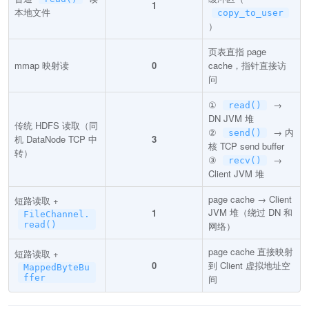
1
本地文件
copy_to_user
）
页表直指 page
mmap 映射读
0
cache，指针直接访
问
①
→
read()
DN JVM 堆
传统 HDFS 读取（同
②
→ 内
send()
机 DataNode TCP 中
3
核 TCP send buffer
转）
③
→
recv()
Client JVM 堆
page cache → Client
短路读取 +
JVM 堆（绕过 DN 和
1
FileChannel.
read()
网络）
page cache 直接映射
短路读取 +
0
到 Client 虚拟地址空
MappedByteBu
ffer
间