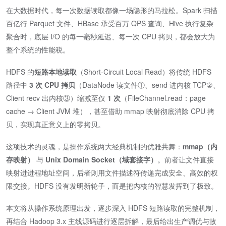
在大数据时代，每一次数据读取都像一场隐形的马拉松。Spark 扫描
百亿行 Parquet 文件、HBase 承受百万 QPS 查询、Hive 执行复杂
聚合时，底层 I/O 的每一毫秒延迟、每一次 CPU 拷贝，都会放大为
整个系统的性能税。
HDFS 的
短路本地读取
（Short-Circuit Local Read）将传统 HDFS
路径中
3 次 CPU 拷贝
（DataNode 读文件①、send 进内核 TCP②、
Client recv 出内核③）缩减至仅
1 次
（FileChannel.read：page
cache → Client JVM 堆），甚至借助 mmap 映射彻底消除 CPU 拷
贝，实现真正意义上的零拷贝。
这项技术的灵魂，是操作系统两大经典机制的优雅共舞：
mmap（内
存映射）
与
Unix Domain Socket（域套接字）
。前者让文件直接
映射进进程地址空间，后者则用文件描述符传递完成安全、高效的权
限交接。HDFS 没有发明新轮子，而是把内核的智慧发挥到了极致。
本文将从操作系统原理出发，逐步深入 HDFS 短路读取的完整机制，
再结合 Hadoop 3.x 主线源码进行逐层拆解，最后给出生产调优与故