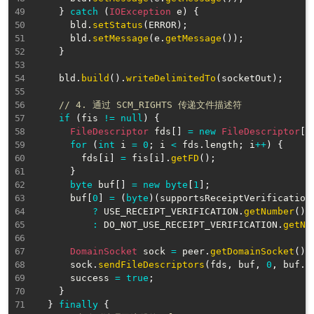
}
catch
(
IOException
 e
)
{
      bld
.
setStatus
(
ERROR
)
;
      bld
.
setMessage
(
e
.
getMessage
(
)
)
;
}
    bld
.
build
(
)
.
writeDelimitedTo
(
socketOut
)
;
// 4. 通过 SCM_RIGHTS 传递文件描述符
if
(
fis 
!=
null
)
{
FileDescriptor
 fds
[
]
=
new
FileDescriptor
[
f
for
(
int
 i 
=
0
;
 i 
<
 fds
.
length
;
 i
++
)
{
        fds
[
i
]
=
 fis
[
i
]
.
getFD
(
)
;
}
byte
 buf
[
]
=
new
byte
[
1
]
;
      buf
[
0
]
=
(
byte
)
(
supportsReceiptVerification

?
 USE_RECEIPT_VERIFICATION
.
getNumber
(
)
:
 DO_NOT_USE_RECEIPT_VERIFICATION
.
getNu
DomainSocket
 sock 
=
 peer
.
getDomainSocket
(
)
;
      sock
.
sendFileDescriptors
(
fds
,
 buf
,
0
,
 buf
.
l
      success 
=
true
;
}
}
finally
{