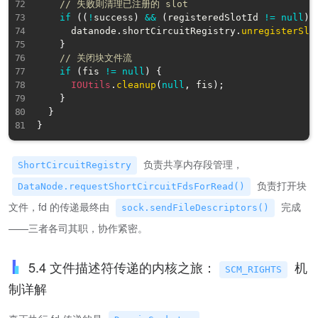
// 失败则清理已注册的 slot
if
(
(
!
success
)
&&
(
registeredSlotId 
!=
null
)
)
      datanode
.
shortCircuitRegistry
.
unregisterSlo
}
// 关闭块文件流
if
(
fis 
!=
null
)
{
IOUtils
.
cleanup
(
null
,
 fis
)
;
}
}
}
负责共享内存段管理，
ShortCircuitRegistry
负责打开块
DataNode.requestShortCircuitFdsForRead()
文件，fd 的传递最终由
完成
sock.sendFileDescriptors()
——三者各司其职，协作紧密。
5.4 文件描述符传递的内核之旅：
机
SCM_RIGHTS
制详解