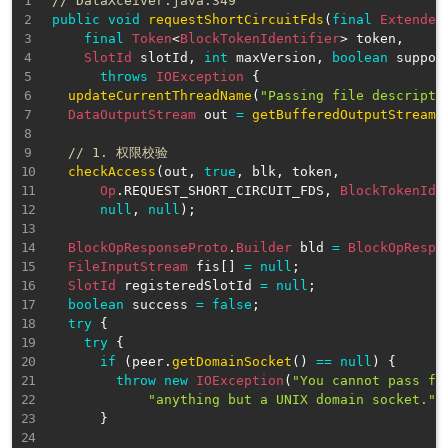
// DataXceiver.java:349
public
void
requestShortCircuitFds
(
final
Extended
final
Token
<
BlockTokenIdentifier
>
 token
,
SlotId
 slotId
,
int
 maxVersion
,
boolean
 suppor
throws
IOException
{
updateCurrentThreadName
(
"Passing file descripto
DataOutputStream
 out 
=
getBufferedOutputStream
(
// 1. 权限校验
checkAccess
(
out
,
true
,
 blk
,
 token
,
Op
.
REQUEST_SHORT_CIRCUIT_FDS
,
BlockTokenIde
null
,
null
)
;
BlockOpResponseProto
.
Builder
 bld 
=
BlockOpRespo
FileInputStream
 fis
[
]
=
null
;
SlotId
 registeredSlotId 
=
null
;
boolean
 success 
=
false
;
try
{
try
{
if
(
peer
.
getDomainSocket
(
)
==
null
)
{
throw
new
IOException
(
"You cannot pass fi
"anything but a UNIX domain socket."
)
}