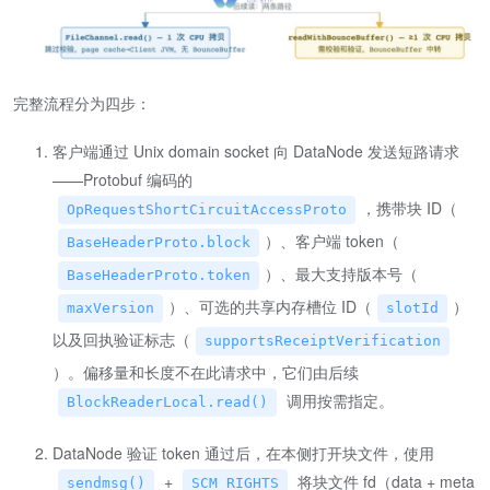
完整流程分为四步：
客户端通过 Unix domain socket 向 DataNode 发送短路请求
——Protobuf 编码的
，携带块 ID（
OpRequestShortCircuitAccessProto
）、客户端 token（
BaseHeaderProto.block
）、最大支持版本号（
BaseHeaderProto.token
）、可选的共享内存槽位 ID（
）
maxVersion
slotId
以及回执验证标志（
supportsReceiptVerification
）。偏移量和长度不在此请求中，它们由后续
调用按需指定。
BlockReaderLocal.read()
DataNode 验证 token 通过后，在本侧打开块文件，使用
+
将块文件 fd（data + meta
sendmsg()
SCM_RIGHTS