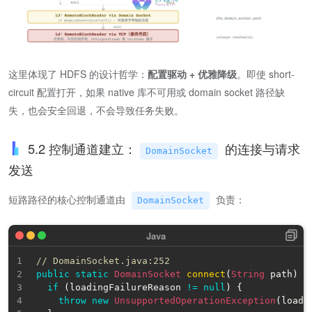
这里体现了 HDFS 的设计哲学：
配置驱动 + 优雅降级
。即使 short-
circuit 配置打开，如果 native 库不可用或 domain socket 路径缺
失，也会安全回退，不会导致任务失败。
5.2 控制通道建立：
的连接与请求
DomainSocket
发送
短路路径的核心控制通道由
负责：
DomainSocket
// DomainSocket.java:252
public
static
DomainSocket
connect
(
String
 path
)
t
if
(
loadingFailureReason 
!=
null
)
{
throw
new
UnsupportedOperationException
(
loadi