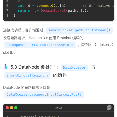
}
int
 fd 
=
connect0
(
path
)
;
// 调用 native co
return
new
DomainSocket
(
path
,
 fd
)
;
}
连接成功后，客户端通过
DomainSocket.getOutputStream()
发送短路请求。Hadoop 3.x 使用 Protobuf 编码的
，携带块 ID、token 和
OpRequestShortCircuitAccessProto
slot ID。
5.3 DataNode 侧处理：
与
DataXceiver
的协作
ShortCircuitRegistry
DataNode 的短路请求入口是
：
DataXceiver.requestShortCircuitFds()