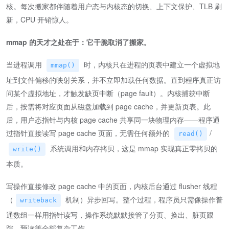
核。每次搬家都伴随着用户态与内核态的切换、上下文保护、TLB 刷
新，CPU 开销惊人。
mmap 的天才之处在于：它干脆取消了搬家。
当进程调用
时，内核只在进程的页表中建立一个虚拟地
mmap()
址到文件偏移的映射关系，并不立即加载任何数据。直到程序真正访
问某个虚拟地址，才触发缺页中断（page fault）。内核捕获中断
后，按需将对应页面从磁盘加载到 page cache，并更新页表。此
后，用户态指针与内核 page cache 共享同一块物理内存——程序通
过指针直接读写 page cache 页面，无需任何额外的
/
read()
系统调用和内存拷贝，这是 mmap 实现真正零拷贝的
write()
本质。
写操作直接修改 page cache 中的页面，内核后台通过 flusher 线程
（
机制）异步回写。整个过程，程序员只需像操作普
writeback
通数组一样用指针读写，操作系统默默接管了分页、换出、脏页跟
踪、预读等全部复杂工作。