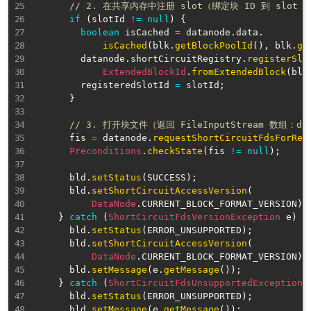
// 2. 在共享内存中注册 slot（绑定块 ID 到 slot 
if
(
slotId 
!=
null
)
{
boolean
 isCached 
=
 datanode
.
data
.
isCached
(
blk
.
getBlockPoolId
(
)
,
 blk
.
ge
        datanode
.
shortCircuitRegistry
.
registerSlo
ExtendedBlockId
.
fromExtendedBlock
(
blk
        registeredSlotId 
=
 slotId
;
}
// 3. 打开块文件（返回 FileInputStream 数组：dat
      fis 
=
 datanode
.
requestShortCircuitFdsForRea
Preconditions
.
checkState
(
fis 
!=
null
)
;
      bld
.
setStatus
(
SUCCESS
)
;
      bld
.
setShortCircuitAccessVersion
(
DataNode
.
CURRENT_BLOCK_FORMAT_VERSION
)
;
}
catch
(
ShortCircuitFdsVersionException
 e
)
{
      bld
.
setStatus
(
ERROR_UNSUPPORTED
)
;
      bld
.
setShortCircuitAccessVersion
(
DataNode
.
CURRENT_BLOCK_FORMAT_VERSION
)
;
      bld
.
setMessage
(
e
.
getMessage
(
)
)
;
}
catch
(
ShortCircuitFdsUnsupportedException
 
      bld
.
setStatus
(
ERROR_UNSUPPORTED
)
;
      bld
.
setMessage
(
e
.
getMessage
(
)
)
;