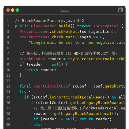
// BlockReaderFactory.java:342
public
BlockReader
build
(
)
throws
IOException
{
Preconditions
.
checkNotNull
(
configuration
)
;
Preconditions
.
checkState
(
length 
>=
0
,
"Length must be set to a non-negative value
// 第一级：外部块读取器（如 HDFS 缓存零拷贝访问器）
BlockReader
 reader 
=
tryToCreateExternalBlockRe
if
(
reader 
!=
null
)
{
return
 reader
;
}
final
ShortCircuitConf
 scConf 
=
 conf
.
getShortCi
try
{
if
(
scConf
.
isShortCircuitLocalReads
(
)
&&
 allo
if
(
clientContext
.
getUseLegacyBlockReaderLo
// 第二级：旧版短路读取（BlockReaderLocalLega
        reader 
=
getLegacyBlockReaderLocal
(
)
;
if
(
reader 
!=
null
)
return
 reader
;
}
else
{