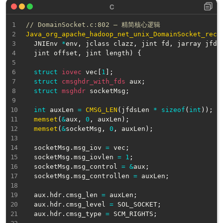
// DomainSocket.c:802 — 精简核心逻辑
Java_org_apache_hadoop_net_unix_DomainSocket_rece
  JNIEnv 
*
env
,
 jclass clazz
,
 jint fd
,
 jarray jfds
  jint offset
,
 jint length
)
{
struct
iovec
 vec
[
1
]
;
struct
cmsghdr_with_fds
 aux
;
struct
msghdr
 socketMsg
;
int
 auxLen 
=
CMSG_LEN
(
jfdsLen 
*
sizeof
(
int
)
)
;
memset
(
&
aux
,
0
,
 auxLen
)
;
memset
(
&
socketMsg
,
0
,
 auxLen
)
;
  socketMsg
.
msg_iov 
=
 vec
;
  socketMsg
.
msg_iovlen 
=
1
;
  socketMsg
.
msg_control 
=
&
aux
;
  socketMsg
.
msg_controllen 
=
 auxLen
;
  aux
.
hdr
.
cmsg_len 
=
 auxLen
;
  aux
.
hdr
.
cmsg_level 
=
 SOL_SOCKET
;
  aux
.
hdr
.
cmsg_type 
=
 SCM_RIGHTS
;