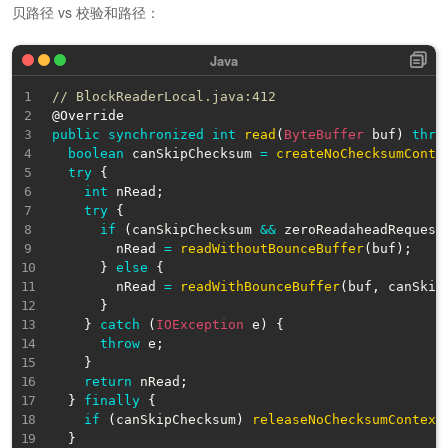
贝路径 vs 校验和路径：
// BlockReaderLocal.java:412
@Override
public
synchronized
int
read
(
ByteBuffer
 buf
)
thro
boolean
 canSkipChecksum 
=
createNoChecksumConte
try
{
int
 nRead
;
try
{
if
(
canSkipChecksum 
&&
 zeroReadaheadRequest
        nRead 
=
readWithoutBounceBuffer
(
buf
)
;
/
}
else
{
        nRead 
=
readWithBounceBuffer
(
buf
,
 canSkip
}
}
catch
(
IOException
 e
)
{
throw
 e
;
}
return
 nRead
;
}
finally
{
if
(
canSkipChecksum
)
releaseNoChecksumContext
}