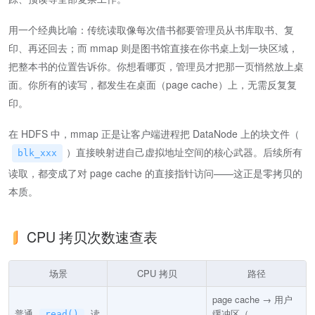
用一个经典比喻：传统读取像每次借书都要管理员从书库取书、复
印、再还回去；而 mmap 则是图书馆直接在你书桌上划一块区域，
把整本书的位置告诉你。你想看哪页，管理员才把那一页悄然放上桌
面。你所有的读写，都发生在桌面（page cache）上，无需反复复
印。
在 HDFS 中，mmap 正是让客户端进程把 DataNode 上的块文件（
）直接映射进自己虚拟地址空间的核心武器。后续所有
blk_xxx
读取，都变成了对 page cache 的直接指针访问——这正是零拷贝的
本质。
CPU 拷贝次数速查表
场景
CPU 拷贝
路径
page cache → 用户
普通
读
缓冲区（
read()