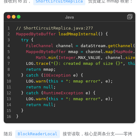
接收到 fd 后，
负责建立 mmap 映射：
ShortCircuitReplica
// ShortCircuitReplica.java:277
MappedByteBuffer
loadMmapInternal
(
)
{
try
{
FileChannel
 channel 
=
 dataStream
.
getChannel
(
)
MappedByteBuffer
 mmap 
=
 channel
.
map
(
MapMode
.
R
Math
.
min
(
Integer
.
MAX_VALUE
,
 channel
.
size
(
    LOG
.
trace
(
"{}: created mmap of size {}"
,
this
return
 mmap
;
}
catch
(
IOException
 e
)
{
    LOG
.
warn
(
this
+
": mmap error"
,
 e
)
;
return
null
;
}
catch
(
RuntimeException
 e
)
{
    LOG
.
warn
(
this
+
": mmap error"
,
 e
)
;
return
null
;
}
}
随后
接管读取，核心是两条分支——零拷
BlockReaderLocal