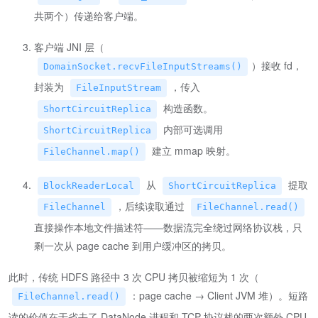
共两个）传递给客户端。
客户端 JNI 层（
）接收 fd，
DomainSocket.recvFileInputStreams()
封装为
，传入
FileInputStream
构造函数。
ShortCircuitReplica
内部可选调用
ShortCircuitReplica
建立 mmap 映射。
FileChannel.map()
从
提取
BlockReaderLocal
ShortCircuitReplica
，后续读取通过
FileChannel
FileChannel.read()
直接操作本地文件描述符——数据流完全绕过网络协议栈，只
剩一次从 page cache 到用户缓冲区的拷贝。
此时，传统 HDFS 路径中 3 次 CPU 拷贝被缩短为 1 次（
：page cache → Client JVM 堆）。短路
FileChannel.read()
读的价值在于省去了 DataNode 进程和 TCP 协议栈的两次额外 CPU