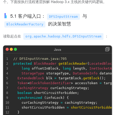
个。下面按执行流程逐层拆解 Hadoop 3.x 主线的关键代码逻辑。
5.1 客户端入口：
与
DFSInputStream
的决策智慧
BlockReaderFactory
读取起点在
：
org.apache.hadoop.hdfs.DFSInputStream
// DFSInputStream.java:705
protected
BlockReader
getBlockReader
(
LocatedBlock
long
 offsetInBlock
,
long
 length
,
InetSocketAd
StorageType
 storageType
,
DatanodeInfo
 datanod
ExtendedBlock
 blk 
=
 targetBlock
.
getBlock
(
)
;
Token
<
BlockTokenIdentifier
>
 accessToken 
=
 targe
CachingStrategy
 curCachingStrategy
;
boolean
 shortCircuitForbidden
;
synchronized
(
infoLock
)
{
    curCachingStrategy 
=
 cachingStrategy
;
    shortCircuitForbidden 
=
shortCircuitForbidden
}