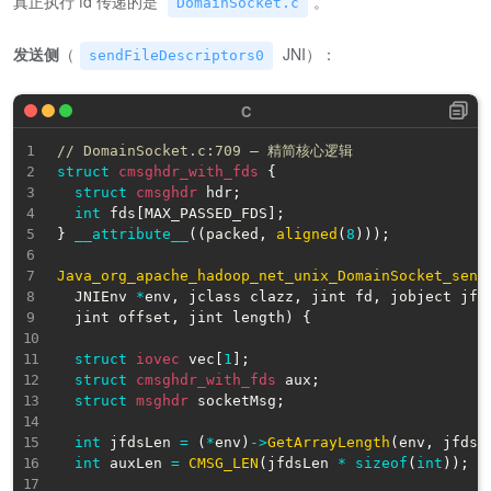
真正执行 fd 传递的是
。
DomainSocket.c
发送侧
（
JNI）：
sendFileDescriptors0
// DomainSocket.c:709 — 精简核心逻辑
struct
cmsghdr_with_fds
{
struct
cmsghdr
 hdr
;
int
 fds
[
MAX_PASSED_FDS
]
;
}
__attribute__
(
(
packed
,
aligned
(
8
)
)
)
;
Java_org_apache_hadoop_net_unix_DomainSocket_send
  JNIEnv 
*
env
,
 jclass clazz
,
 jint fd
,
 jobject jfd
  jint offset
,
 jint length
)
{
struct
iovec
 vec
[
1
]
;
struct
cmsghdr_with_fds
 aux
;
struct
msghdr
 socketMsg
;
int
 jfdsLen 
=
(
*
env
)
->
GetArrayLength
(
env
,
 jfds
)
int
 auxLen 
=
CMSG_LEN
(
jfdsLen 
*
sizeof
(
int
)
)
;