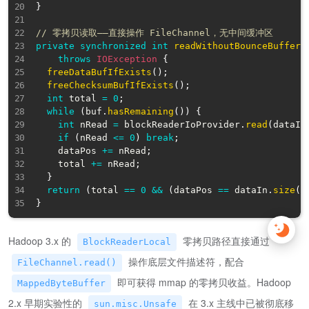
}
// 零拷贝读取——直接操作 FileChannel，无中间缓冲区
private
synchronized
int
readWithoutBounceBuffer
(
throws
IOException
{
freeDataBufIfExists
(
)
;
freeChecksumBufIfExists
(
)
;
int
 total 
=
0
;
while
(
buf
.
hasRemaining
(
)
)
{
int
 nRead 
=
 blockReaderIoProvider
.
read
(
dataIn
if
(
nRead 
<=
0
)
break
;
    dataPos 
+=
 nRead
;
    total 
+=
 nRead
;
}
return
(
total 
==
0
&&
(
dataPos 
==
 dataIn
.
size
(
)
}
Hadoop 3.x 的
零拷贝路径直接通过
BlockReaderLocal
操作底层文件描述符，配合
FileChannel.read()
即可获得 mmap 的零拷贝收益。Hadoop
MappedByteBuffer
2.x 早期实验性的
在 3.x 主线中已被彻底移
sun.misc.Unsafe