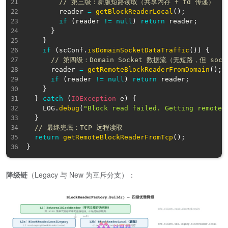
// 第三级：新版短路读取（共享内存 + fd 传递）
        reader 
=
getBlockReaderLocal
(
)
;
if
(
reader 
!=
null
)
return
 reader
;
}
}
if
(
scConf
.
isDomainSocketDataTraffic
(
)
)
{
// 第四级：Domain Socket 数据流（无短路，但 soc
      reader 
=
getRemoteBlockReaderFromDomain
(
)
;
if
(
reader 
!=
null
)
return
 reader
;
}
}
catch
(
IOException
 e
)
{
    LOG
.
debug
(
"Block read failed. Getting remote 
}
// 最终兜底：TCP 远程读取
return
getRemoteBlockReaderFromTcp
(
)
;
}
降级链
（Legacy 与 New 为互斥分支）：