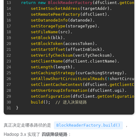
return
new
BlockReaderFactory
(
dfsClient
.
getConf
setInetSocketAddress
(
targetAddr
)
.
setRemotePeerFactory
(
dfsClient
)
.
setDatanodeInfo
(
datanode
)
.
setStorageType
(
storageType
)
.
setFileName
(
src
)
.
setBlock
(
blk
)
.
setBlockToken
(
accessToken
)
.
setStartOffset
(
offsetInBlock
)
.
setVerifyChecksum
(
verifyChecksum
)
.
setClientName
(
dfsClient
.
clientName
)
.
setLength
(
length
)
.
setCachingStrategy
(
curCachingStrategy
)
.
setAllowShortCircuitLocalReads
(
!
shortCircui
setClientCacheContext
(
dfsClient
.
getClientCo
setUserGroupInformation
(
dfsClient
.
ugi
)
.
setConfiguration
(
dfsClient
.
getConfiguration
build
(
)
;
// 进入决策链路
}
真正决定走哪条路径的是
，
BlockReaderFactory.build()
Hadoop 3.x 实现了
四级降级链路
：